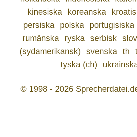
kinesiska
koreanska
kroati
persiska
polska
portugisiska
rumänska
ryska
serbisk
slo
(sydamerikansk)
svenska
th
tyska (ch)
ukrainsk
© 1998 - 2026 Sprecherdatei.d