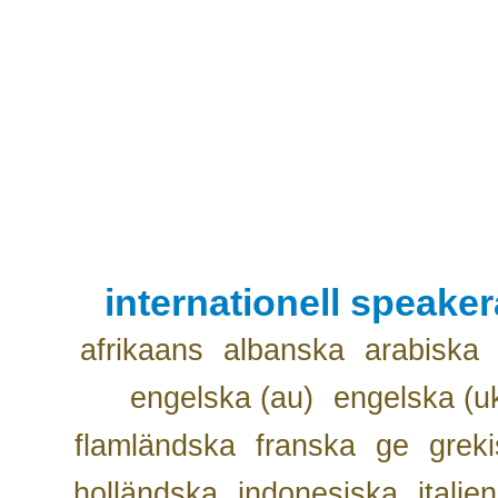
internationell speake
afrikaans
albanska
arabiska
engelska (au)
engelska (u
flamländska
franska
ge
grek
holländska
indonesiska
italie