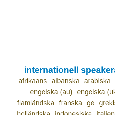
internationell speake
afrikaans
albanska
arabiska
engelska (au)
engelska (u
flamländska
franska
ge
grek
holländska
indonesiska
italie