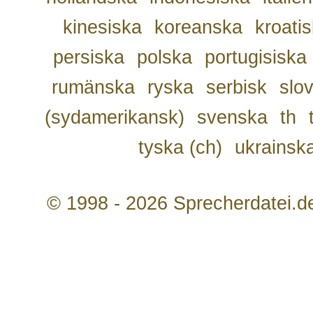
kinesiska
koreanska
kroati
persiska
polska
portugisiska
rumänska
ryska
serbisk
slo
(sydamerikansk)
svenska
th
tyska (ch)
ukrainsk
© 1998 - 2026 Sprecherdatei.d