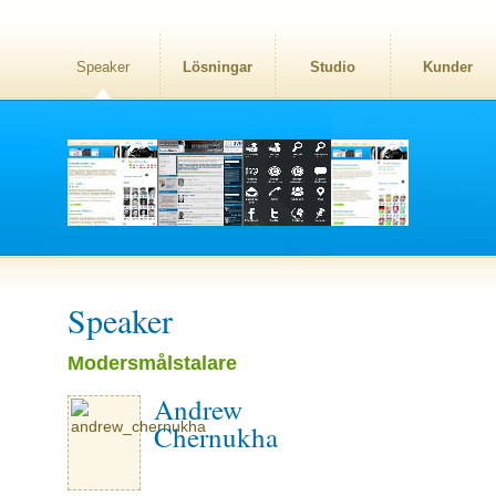
Speaker
Lösningar
Studio
Kunder
Speaker
Modersmålstalare
Andrew
Chernukha