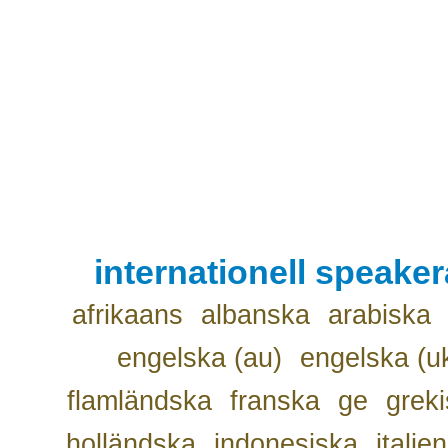
internationell speake
afrikaans
albanska
arabiska
engelska (au)
engelska (u
flamländska
franska
ge
grek
holländska
indonesiska
italie