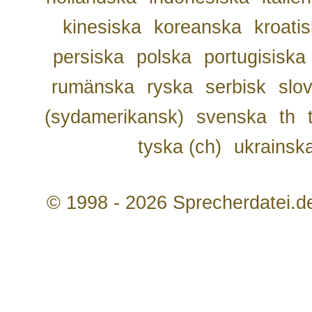
kinesiska
koreanska
kroati
persiska
polska
portugisiska
rumänska
ryska
serbisk
slo
(sydamerikansk)
svenska
th
tyska (ch)
ukrainsk
© 1998 - 2026 Sprecherdatei.d