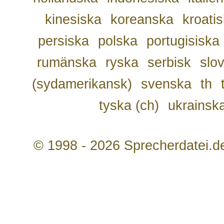
kinesiska
koreanska
kroati
persiska
polska
portugisiska
rumänska
ryska
serbisk
slo
(sydamerikansk)
svenska
th
tyska (ch)
ukrainsk
© 1998 - 2026 Sprecherdatei.d