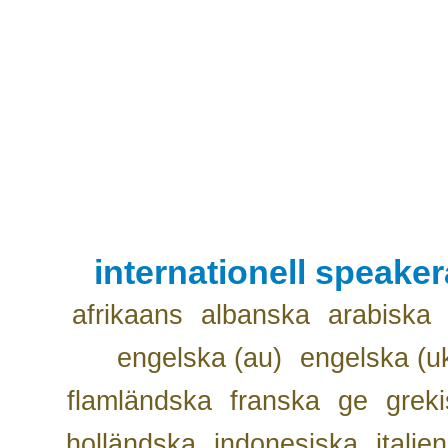
internationell speake
afrikaans
albanska
arabiska
engelska (au)
engelska (u
flamländska
franska
ge
grek
holländska
indonesiska
italie