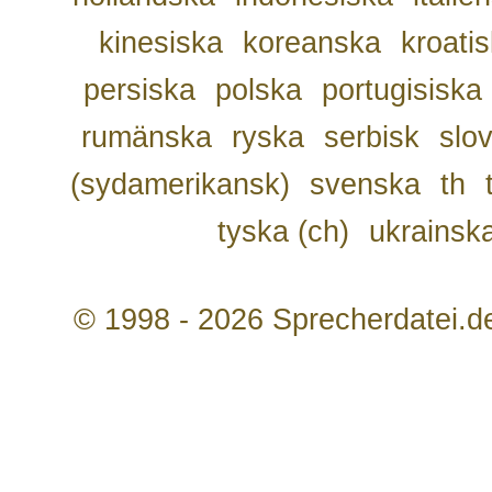
kinesiska
koreanska
kroati
persiska
polska
portugisiska
rumänska
ryska
serbisk
slo
(sydamerikansk)
svenska
th
tyska (ch)
ukrainsk
© 1998 - 2026 Sprecherdatei.d