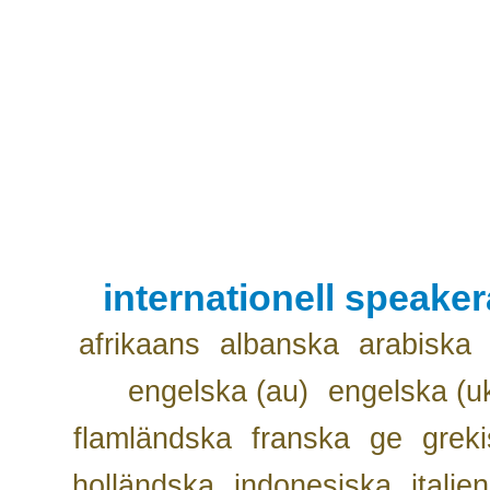
internationell speake
afrikaans
albanska
arabiska
engelska (au)
engelska (u
flamländska
franska
ge
grek
holländska
indonesiska
italie