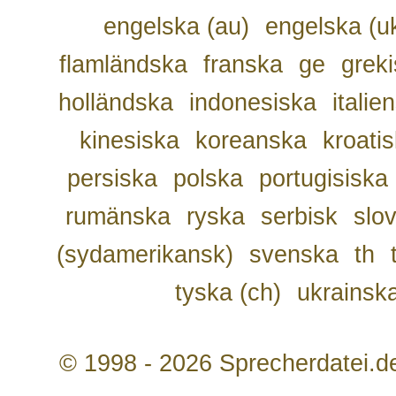
engelska (au)
engelska (u
flamländska
franska
ge
grek
holländska
indonesiska
italie
kinesiska
koreanska
kroati
persiska
polska
portugisiska
rumänska
ryska
serbisk
slo
(sydamerikansk)
svenska
th
tyska (ch)
ukrainsk
© 1998 - 2026 Sprecherdatei.d