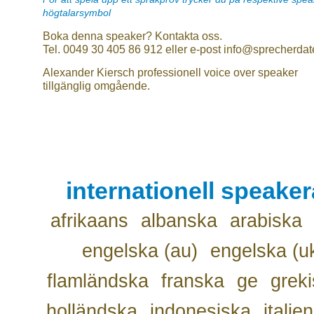
högtalarsymbol
Boka denna speaker? Kontakta oss.
Tel. 0049 30 405 86 912 eller e-post info@sprecherdat
Alexander Kiersch professionell voice over speaker
tillgänglig omgående.
internationell speake
afrikaans
albanska
arabiska
engelska (au)
engelska (u
flamländska
franska
ge
grek
holländska
indonesiska
italie