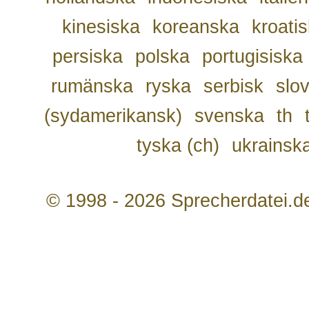
kinesiska
koreanska
kroati
persiska
polska
portugisiska
rumänska
ryska
serbisk
slo
(sydamerikansk)
svenska
th
tyska (ch)
ukrainsk
© 1998 - 2026 Sprecherdatei.d