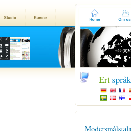
Studio
Kunder
Home
Om os
Ert
språ
Modersmålstal