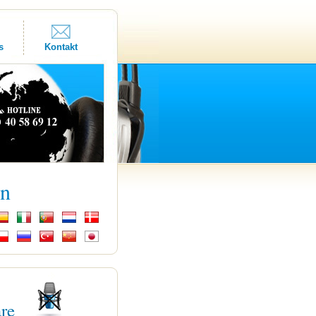
s
Kontakt
kn
are