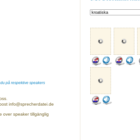
r du på respektive speakers
oss.
-post info@sprecherdatei.de
 over speaker tillgänglig