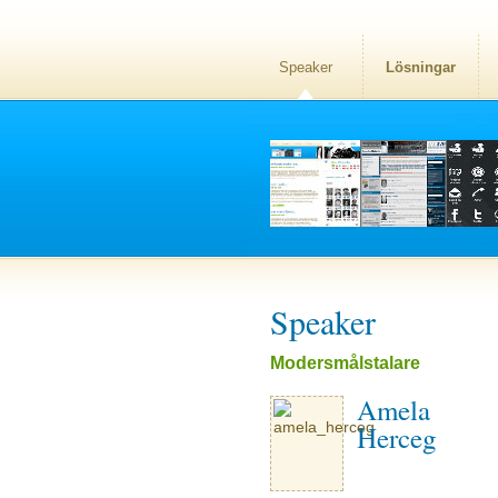
Speaker
Lösningar
Speaker
Modersmålstalare
Amela
Herceg