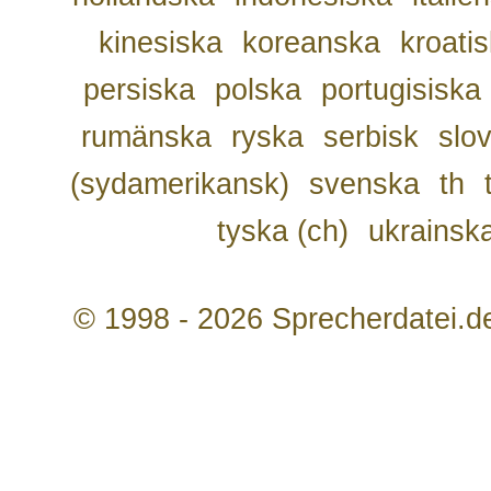
kinesiska
koreanska
kroati
persiska
polska
portugisiska
rumänska
ryska
serbisk
slo
(sydamerikansk)
svenska
th
tyska (ch)
ukrainsk
© 1998 - 2026 Sprecherdatei.d