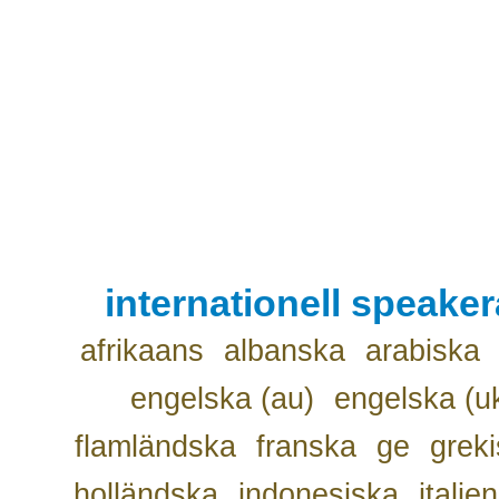
internationell speake
afrikaans
albanska
arabiska
engelska (au)
engelska (u
flamländska
franska
ge
grek
holländska
indonesiska
italie