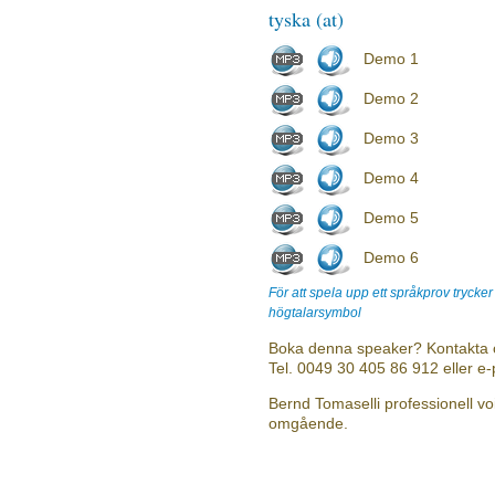
tyska (at)
Demo 1
Demo 2
Demo 3
Demo 4
Demo 5
Demo 6
För att spela upp ett språkprov trycke
högtalarsymbol
Boka denna speaker? Kontakta 
Tel. 0049 30 405 86 912 eller e
Bernd Tomaselli professionell voi
omgående.