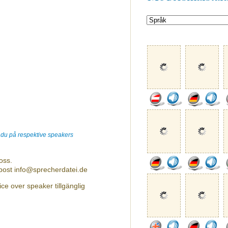
r du på respektive speakers
oss.
-post info@sprecherdatei.de
ce over speaker tillgänglig