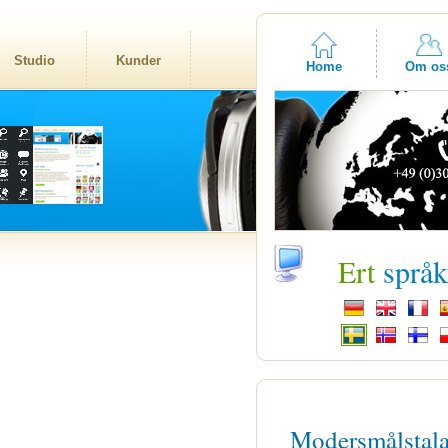
Studio
Kunder
Home
Om os
Ert
språ
Modersmålstal