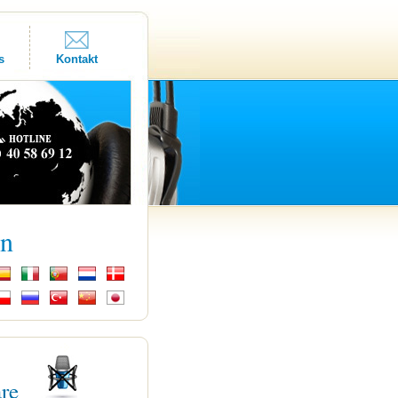
s
Kontakt
kn
are