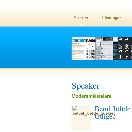
Speaker
Lösningar
Speaker
Modersmålstalare
Betül Jülide
Gülgec