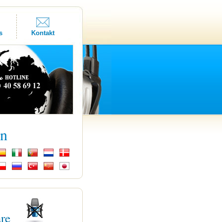
s
Kontakt
kn
are