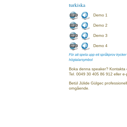
turkiska
Demo 1
Demo 2
Demo 3
Demo 4
För att spela upp ett språkprov trycke
högtalarsymbol
Boka denna speaker? Kontakta 
Tel. 0049 30 405 86 912 eller e
Betül Jülide Gülgec professionell
omgående.