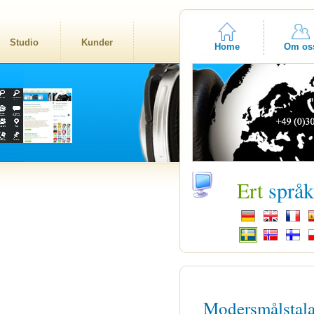
Studio
Kunder
Home
Om os
Ert
språ
Modersmålstal