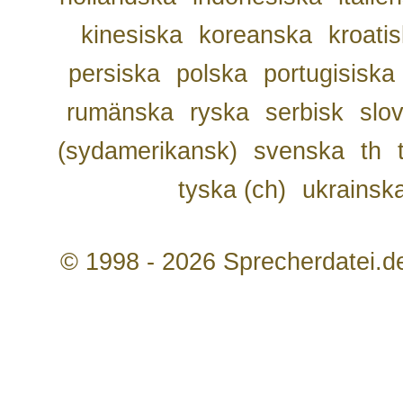
kinesiska
koreanska
kroati
persiska
polska
portugisiska
rumänska
ryska
serbisk
slo
(sydamerikansk)
svenska
th
tyska (ch)
ukrainsk
© 1998 - 2026 Sprecherdatei.d