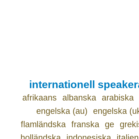
internationell speake
afrikaans
albanska
arabiska
engelska (au)
engelska (u
flamländska
franska
ge
grek
holländska
indonesiska
italie