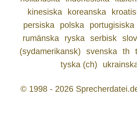
kinesiska
koreanska
kroati
persiska
polska
portugisiska
rumänska
ryska
serbisk
slo
(sydamerikansk)
svenska
th
tyska (ch)
ukrainsk
© 1998 - 2026 Sprecherdatei.d