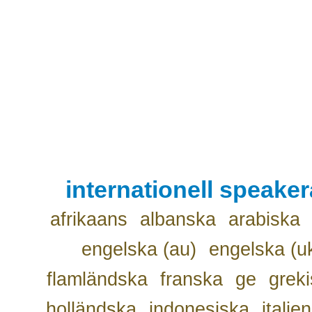
internationell speake
afrikaans
albanska
arabiska
engelska (au)
engelska (u
flamländska
franska
ge
grek
holländska
indonesiska
italie