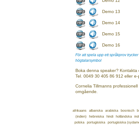
Demo 12
Demo 13
Demo 14
Demo 15
Demo 16
För att spela upp ett språkprov trycke
högtalarsymbol
Boka denna speaker? Kontakta 
Tel. 0049 30 405 86 912 eller e
Cornelia Tillmanns professionell 
omgående.
afrikaans
albanska
arabiska
bosnisch
b
(indien)
hebreiska
hindi
holländska
in
polska
portugisiska
portugisiska (sydam