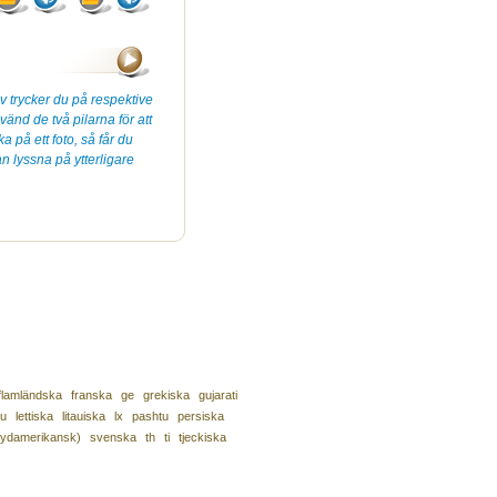
ov trycker du på respektive
änd de två pilarna för att
 på ett foto, så får du
 lyssna på ytterligare
flamländska
franska
ge
grekiska
gujarati
u
lettiska
litauiska
lx
pashtu
persiska
sydamerikansk)
svenska
th
ti
tjeckiska