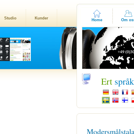
Studio
Kunder
Home
Om os
Ert
språ
Modersmålstal