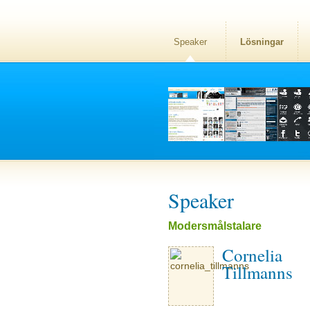
Speaker
Lösningar
Speaker
Modersmålstalare
Cornelia
Tillmanns