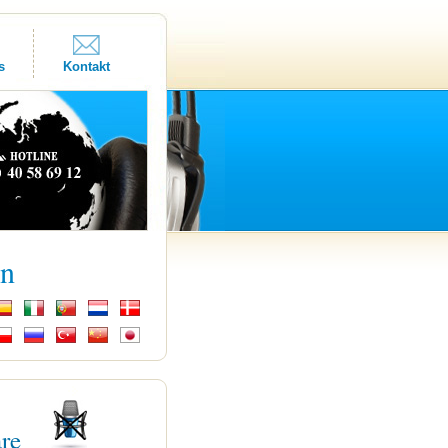
s
Kontakt
kn
are