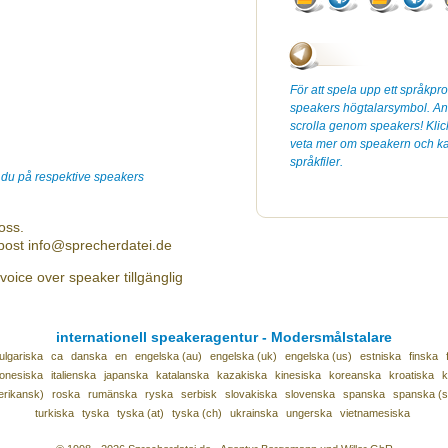
För att spela upp ett språkpr
speakers högtalarsymbol. Anv
scrolla genom speakers! Klicka
veta mer om speakern och kan
språkfiler.
r du på respektive speakers
oss.
-post info@sprecherdatei.de
voice over speaker tillgänglig
internationell speakeragentur - Modersmålstalare
ulgariska
ca
danska
en
engelska (au)
engelska (uk)
engelska (us)
estniska
finska
donesiska
italienska
japanska
katalanska
kazakiska
kinesiska
koreanska
kroatiska
k
erikansk)
roska
rumänska
ryska
serbisk
slovakiska
slovenska
spanska
spanska (
turkiska
tyska
tyska (at)
tyska (ch)
ukrainska
ungerska
vietnamesiska