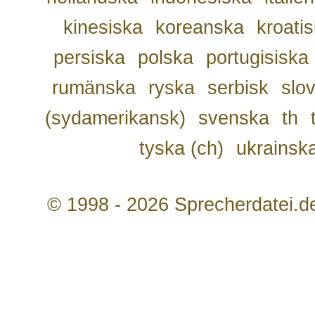
kinesiska
koreanska
kroati
persiska
polska
portugisiska
rumänska
ryska
serbisk
slo
(sydamerikansk)
svenska
th
tyska (ch)
ukrainsk
© 1998 - 2026 Sprecherdatei.d