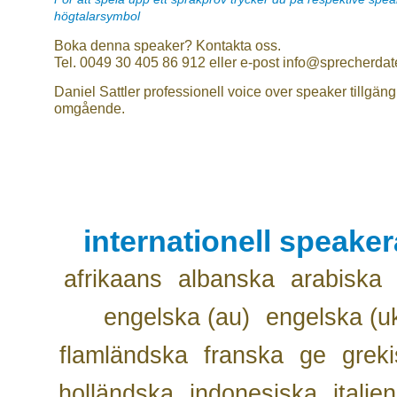
högtalarsymbol
Boka denna speaker? Kontakta oss.
Tel. 0049 30 405 86 912 eller e-post info@sprecherdat
Daniel Sattler professionell voice over speaker tillgäng
omgående.
internationell speake
afrikaans
albanska
arabiska
engelska (au)
engelska (u
flamländska
franska
ge
grek
holländska
indonesiska
italie