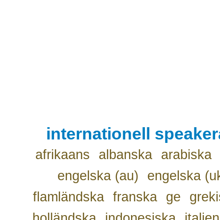
internationell speake
afrikaans
albanska
arabiska
engelska (au)
engelska (u
flamländska
franska
ge
grek
holländska
indonesiska
italie