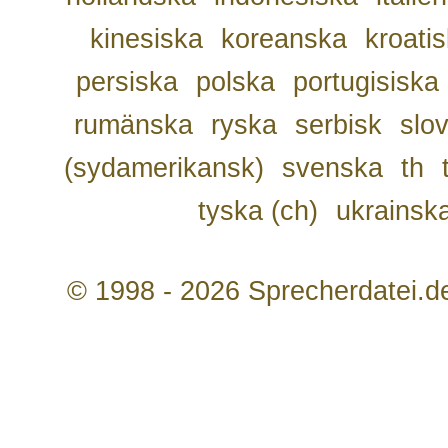
kinesiska
koreanska
kroati
persiska
polska
portugisiska
rumänska
ryska
serbisk
slo
(sydamerikansk)
svenska
th
tyska (ch)
ukrainsk
© 1998 - 2026 Sprecherdatei.d