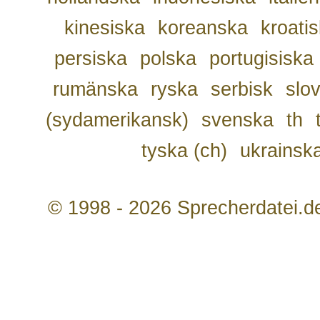
kinesiska
koreanska
kroati
persiska
polska
portugisiska
rumänska
ryska
serbisk
slo
(sydamerikansk)
svenska
th
tyska (ch)
ukrainsk
© 1998 - 2026 Sprecherdatei.d