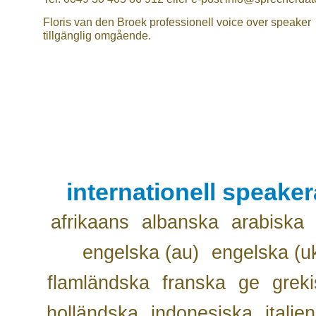
Floris van den Broek professionell voice over speaker
tillgänglig omgående.
internationell speake
afrikaans
albanska
arabiska
engelska (au)
engelska (u
flamländska
franska
ge
grek
holländska
indonesiska
italie