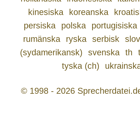
kinesiska
koreanska
kroati
persiska
polska
portugisiska
rumänska
ryska
serbisk
slo
(sydamerikansk)
svenska
th
tyska (ch)
ukrainsk
© 1998 - 2026 Sprecherdatei.d