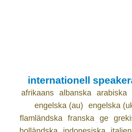
internationell speake
afrikaans
albanska
arabiska
engelska (au)
engelska (u
flamländska
franska
ge
grek
holländska
indonesiska
italie