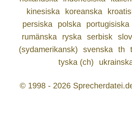
kinesiska
koreanska
kroati
persiska
polska
portugisiska
rumänska
ryska
serbisk
slo
(sydamerikansk)
svenska
th
tyska (ch)
ukrainsk
© 1998 - 2026 Sprecherdatei.d