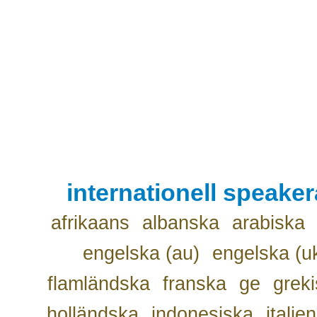
internationell speake
afrikaans
albanska
arabiska
engelska (au)
engelska (u
flamländska
franska
ge
grek
holländska
indonesiska
italie