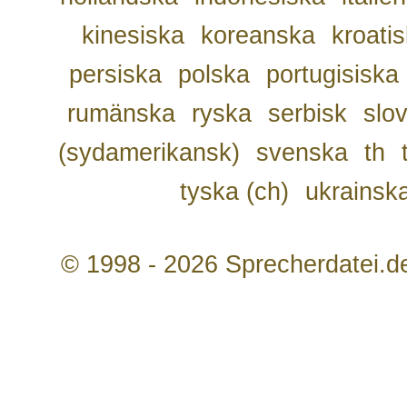
kinesiska
koreanska
kroati
persiska
polska
portugisiska
rumänska
ryska
serbisk
slo
(sydamerikansk)
svenska
th
tyska (ch)
ukrainsk
© 1998 - 2026 Sprecherdatei.d