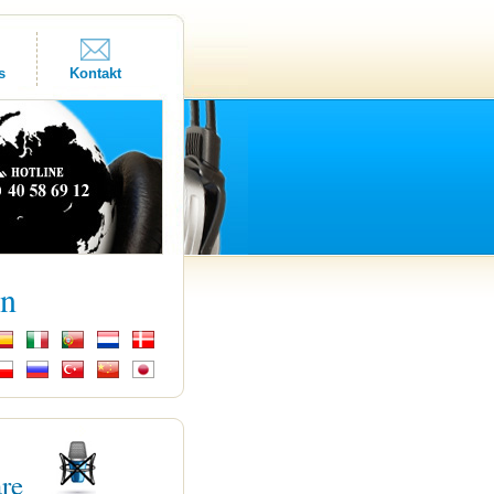
s
Kontakt
kn
are