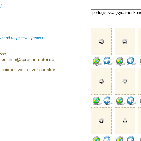
k)
r du på respektive speakers
oss.
-post info@sprecherdatei.de
ssionell voice over speaker