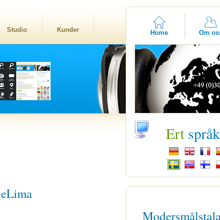
Studio
Kunder
Home
Om os
Ert
språ
deLima
Modersmålstal