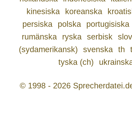
kinesiska
koreanska
kroati
persiska
polska
portugisiska
rumänska
ryska
serbisk
slo
(sydamerikansk)
svenska
th
tyska (ch)
ukrainsk
© 1998 - 2026 Sprecherdatei.d