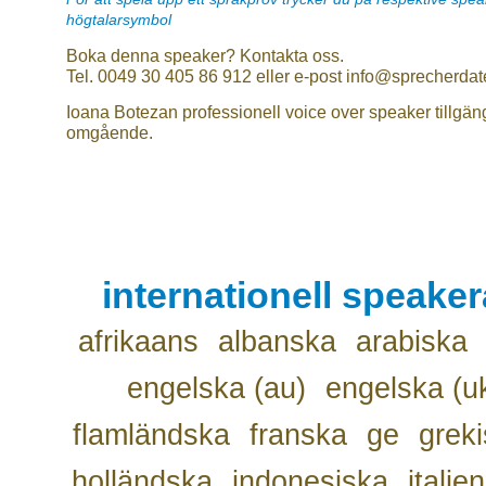
högtalarsymbol
Boka denna speaker? Kontakta oss.
Tel. 0049 30 405 86 912 eller e-post info@sprecherdat
Ioana Botezan professionell voice over speaker tillgän
omgående.
internationell speake
afrikaans
albanska
arabiska
engelska (au)
engelska (u
flamländska
franska
ge
grek
holländska
indonesiska
italie