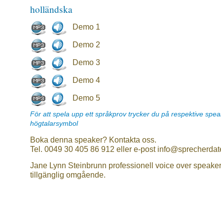
holländska
Demo 1
Demo 2
Demo 3
Demo 4
Demo 5
För att spela upp ett språkprov trycker du på respektive spe
högtalarsymbol
Boka denna speaker? Kontakta oss.
Tel. 0049 30 405 86 912 eller e-post info@sprecherdat
Jane Lynn Steinbrunn professionell voice over speake
tillgänglig omgående.