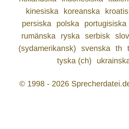
kinesiska
koreanska
kroati
persiska
polska
portugisiska
rumänska
ryska
serbisk
slo
(sydamerikansk)
svenska
th
tyska (ch)
ukrainsk
© 1998 - 2026 Sprecherdatei.d