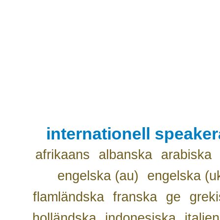
internationell speake
afrikaans
albanska
arabiska
engelska (au)
engelska (u
flamländska
franska
ge
grek
holländska
indonesiska
italie