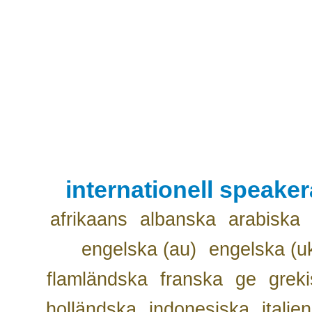
internationell speake
afrikaans
albanska
arabiska
engelska (au)
engelska (u
flamländska
franska
ge
grek
holländska
indonesiska
italie