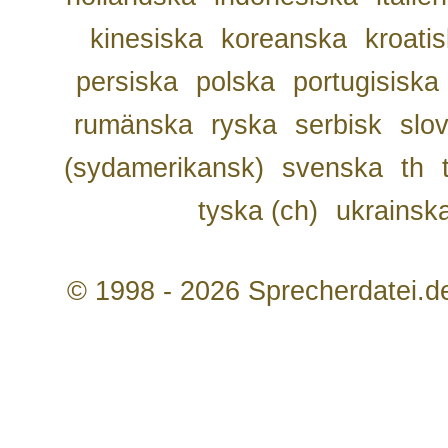
kinesiska
koreanska
kroati
persiska
polska
portugisiska
rumänska
ryska
serbisk
slo
(sydamerikansk)
svenska
th
tyska (ch)
ukrainsk
© 1998 - 2026 Sprecherdatei.d