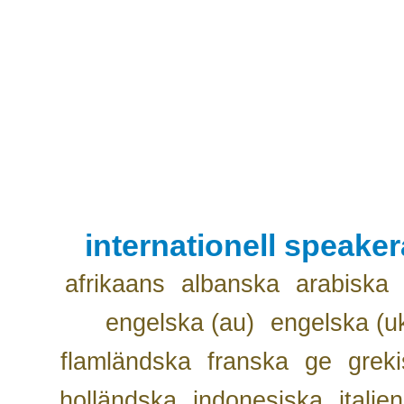
internationell speake
afrikaans
albanska
arabiska
engelska (au)
engelska (u
flamländska
franska
ge
grek
holländska
indonesiska
italie