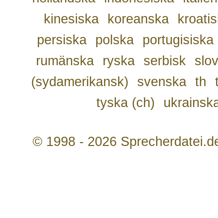
kinesiska
koreanska
kroati
persiska
polska
portugisiska
rumänska
ryska
serbisk
slo
(sydamerikansk)
svenska
th
tyska (ch)
ukrainsk
© 1998 - 2026 Sprecherdatei.d