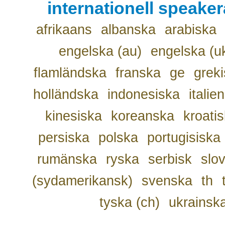
internationell speake
afrikaans
albanska
arabiska
engelska (au)
engelska (u
flamländska
franska
ge
grek
holländska
indonesiska
italie
kinesiska
koreanska
kroati
persiska
polska
portugisiska
rumänska
ryska
serbisk
slo
(sydamerikansk)
svenska
th
tyska (ch)
ukrainsk