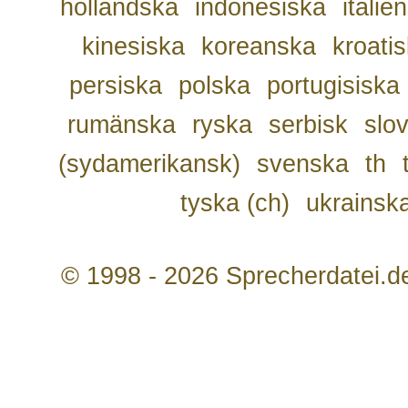
holländska
indonesiska
italie
kinesiska
koreanska
kroati
persiska
polska
portugisiska
rumänska
ryska
serbisk
slo
(sydamerikansk)
svenska
th
tyska (ch)
ukrainsk
© 1998 - 2026 Sprecherdatei.d