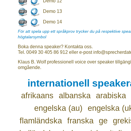
Demo 12
Demo 13
Demo 14
För att spela upp ett språkprov trycker du på respektive spe
högtalarsymbol
Boka denna speaker? Kontakta oss.
Tel. 0049 30 405 86 912 eller e-post info@sprecherdat
Klaus B. Wolf professionell voice over speaker tillgäng
omgående.
internationell speake
afrikaans
albanska
arabiska
engelska (au)
engelska (u
flamländska
franska
ge
grek