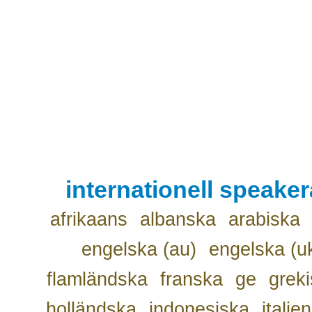
internationell speake
afrikaans
albanska
arabiska
engelska (au)
engelska (u
flamländska
franska
ge
grek
holländska
indonesiska
italie