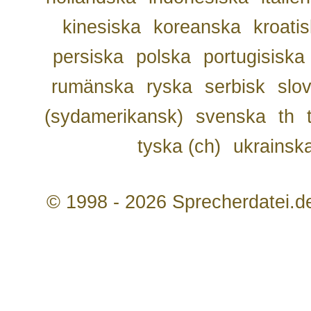
kinesiska
koreanska
kroati
persiska
polska
portugisiska
rumänska
ryska
serbisk
slo
(sydamerikansk)
svenska
th
tyska (ch)
ukrainsk
© 1998 - 2026 Sprecherdatei.d