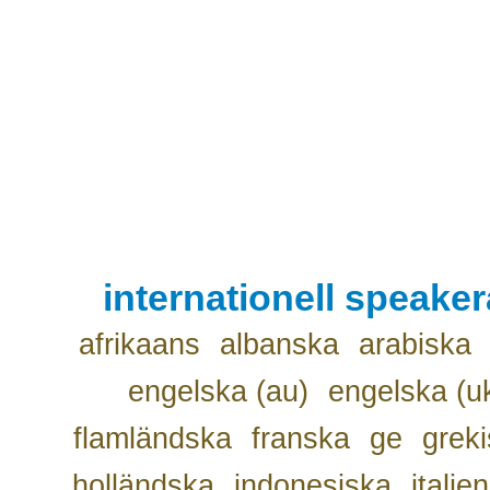
internationell speake
afrikaans
albanska
arabiska
engelska (au)
engelska (u
flamländska
franska
ge
grek
holländska
indonesiska
italie