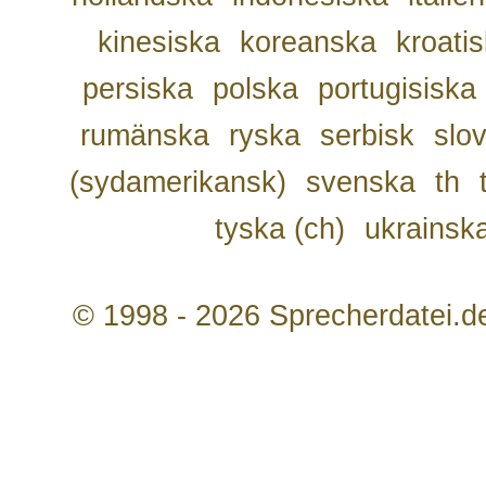
kinesiska
koreanska
kroati
persiska
polska
portugisiska
rumänska
ryska
serbisk
slo
(sydamerikansk)
svenska
th
tyska (ch)
ukrainsk
© 1998 - 2026 Sprecherdatei.d