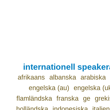
internationell speake
afrikaans
albanska
arabiska
engelska (au)
engelska (u
flamländska
franska
ge
grek
holländska
indonesiska
italie