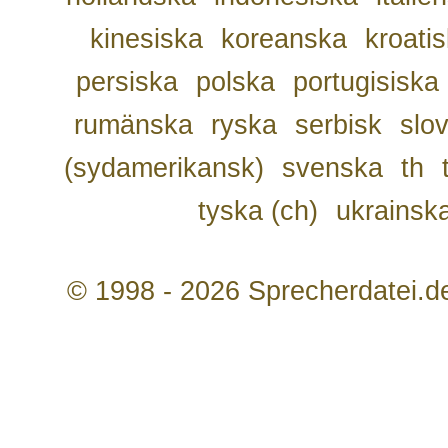
kinesiska
koreanska
kroati
persiska
polska
portugisiska
rumänska
ryska
serbisk
slo
(sydamerikansk)
svenska
th
tyska (ch)
ukrainsk
© 1998 - 2026 Sprecherdatei.d