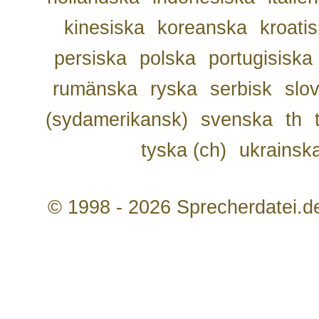
kinesiska
koreanska
kroati
persiska
polska
portugisiska
rumänska
ryska
serbisk
slo
(sydamerikansk)
svenska
th
tyska (ch)
ukrainsk
© 1998 - 2026 Sprecherdatei.d