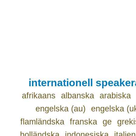
internationell speake
afrikaans
albanska
arabiska
engelska (au)
engelska (u
flamländska
franska
ge
grek
holländska
indonesiska
italie