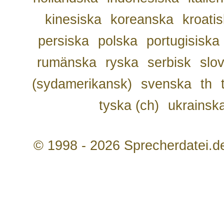
kinesiska
koreanska
kroati
persiska
polska
portugisiska
rumänska
ryska
serbisk
slo
(sydamerikansk)
svenska
th
tyska (ch)
ukrainsk
© 1998 - 2026 Sprecherdatei.d