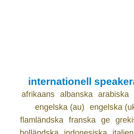
internationell speake
afrikaans
albanska
arabiska
engelska (au)
engelska (u
flamländska
franska
ge
grek
holländska
indonesiska
italie