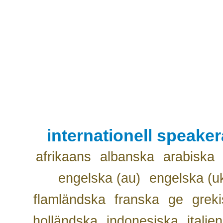
internationell speake
afrikaans
albanska
arabiska
engelska (au)
engelska (u
flamländska
franska
ge
grek
holländska
indonesiska
italie