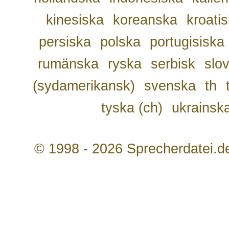
kinesiska
koreanska
kroati
persiska
polska
portugisiska
rumänska
ryska
serbisk
slo
(sydamerikansk)
svenska
th
tyska (ch)
ukrainsk
© 1998 - 2026 Sprecherdatei.d