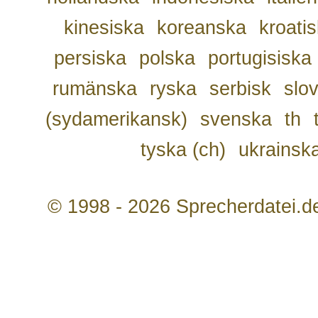
kinesiska
koreanska
kroati
persiska
polska
portugisiska
rumänska
ryska
serbisk
slo
(sydamerikansk)
svenska
th
tyska (ch)
ukrainsk
© 1998 - 2026 Sprecherdatei.d