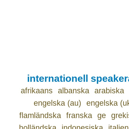
internationell speake
afrikaans
albanska
arabiska
engelska (au)
engelska (u
flamländska
franska
ge
grek
holländska
indonesiska
italie