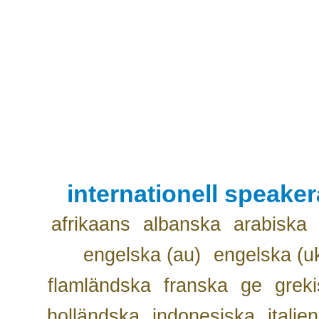
internationell speake
afrikaans
albanska
arabiska
engelska (au)
engelska (u
flamländska
franska
ge
grek
holländska
indonesiska
italie