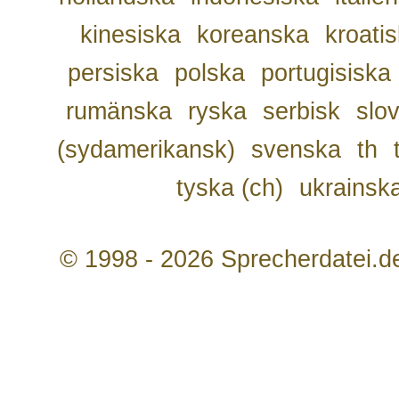
kinesiska
koreanska
kroati
persiska
polska
portugisiska
rumänska
ryska
serbisk
slo
(sydamerikansk)
svenska
th
tyska (ch)
ukrainsk
© 1998 - 2026 Sprecherdatei.d