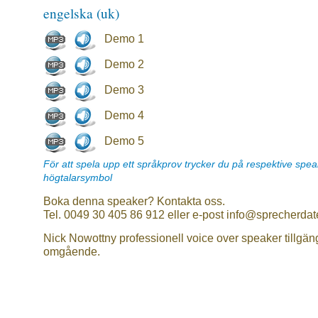
engelska (uk)
Demo 1
Demo 2
Demo 3
Demo 4
Demo 5
För att spela upp ett språkprov trycker du på respektive spe
högtalarsymbol
Boka denna speaker? Kontakta oss.
Tel. 0049 30 405 86 912 eller e-post info@sprecherdat
Nick Nowottny professionell voice over speaker tillgän
omgående.