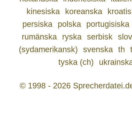
kinesiska
koreanska
kroati
persiska
polska
portugisiska
rumänska
ryska
serbisk
slo
(sydamerikansk)
svenska
th
tyska (ch)
ukrainsk
© 1998 - 2026 Sprecherdatei.d