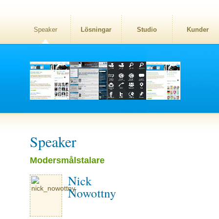
Speaker
Lösningar
Studio
Kunder
Speaker
Modersmålstalare
Nick
Nowottny