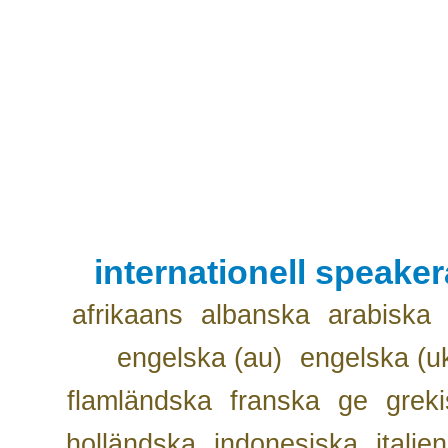
internationell speake
afrikaans
albanska
arabiska
engelska (au)
engelska (u
flamländska
franska
ge
grek
holländska
indonesiska
italie