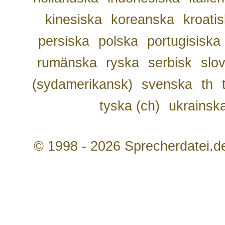
kinesiska
koreanska
kroati
persiska
polska
portugisiska
rumänska
ryska
serbisk
slo
(sydamerikansk)
svenska
th
tyska (ch)
ukrainsk
© 1998 - 2026 Sprecherdatei.d