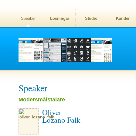
Speaker
Lösningar
Studio
Kunder
Speaker
Modersmålstalare
Oliver
Lozano Falk