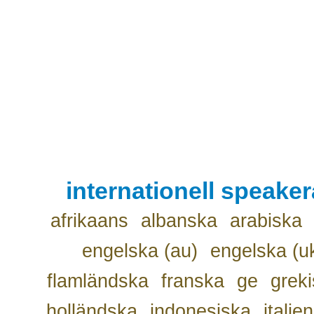
internationell speake
afrikaans
albanska
arabiska
engelska (au)
engelska (u
flamländska
franska
ge
grek
holländska
indonesiska
italie