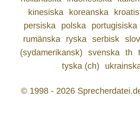
kinesiska
koreanska
kroati
persiska
polska
portugisiska
rumänska
ryska
serbisk
slo
(sydamerikansk)
svenska
th
tyska (ch)
ukrainsk
© 1998 - 2026 Sprecherdatei.d