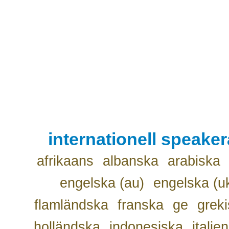
internationell speake
afrikaans
albanska
arabiska
engelska (au)
engelska (u
flamländska
franska
ge
grek
holländska
indonesiska
italie