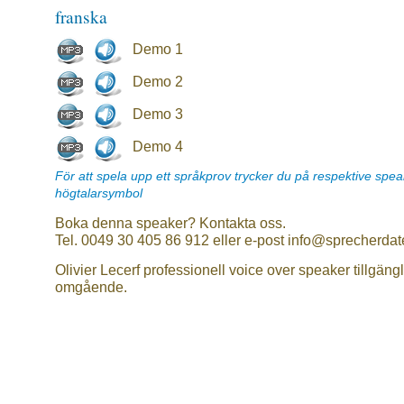
franska
Demo 1
Demo 2
Demo 3
Demo 4
För att spela upp ett språkprov trycker du på respektive spe
högtalarsymbol
Boka denna speaker? Kontakta oss.
Tel. 0049 30 405 86 912 eller e-post info@sprecherdat
Olivier Lecerf professionell voice over speaker tillgängl
omgående.