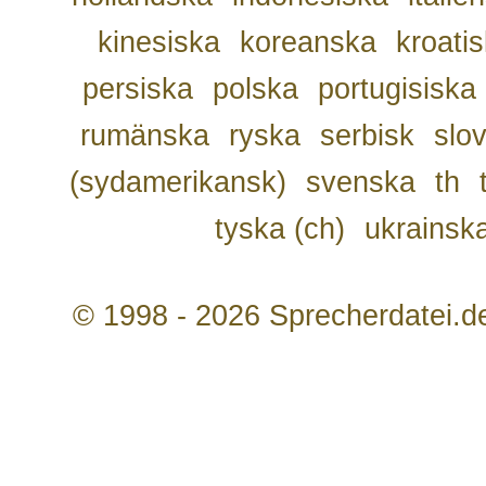
kinesiska
koreanska
kroati
persiska
polska
portugisiska
rumänska
ryska
serbisk
slo
(sydamerikansk)
svenska
th
tyska (ch)
ukrainsk
© 1998 - 2026 Sprecherdatei.d