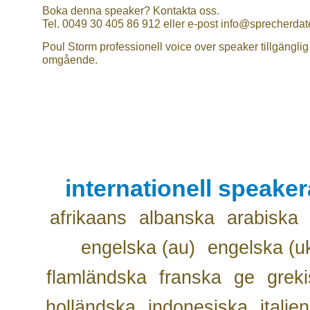
Boka denna speaker? Kontakta oss.
Tel. 0049 30 405 86 912 eller e-post info@sprecherdat
Poul Storm professionell voice over speaker tillgänglig
omgående.
internationell speake
afrikaans
albanska
arabiska
engelska (au)
engelska (u
flamländska
franska
ge
grek
holländska
indonesiska
italie