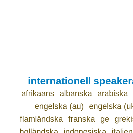
internationell speake
afrikaans
albanska
arabiska
engelska (au)
engelska (u
flamländska
franska
ge
grek
holländska
indonesiska
italie