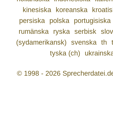
kinesiska
koreanska
kroati
persiska
polska
portugisiska
rumänska
ryska
serbisk
slo
(sydamerikansk)
svenska
th
tyska (ch)
ukrainsk
© 1998 - 2026 Sprecherdatei.d