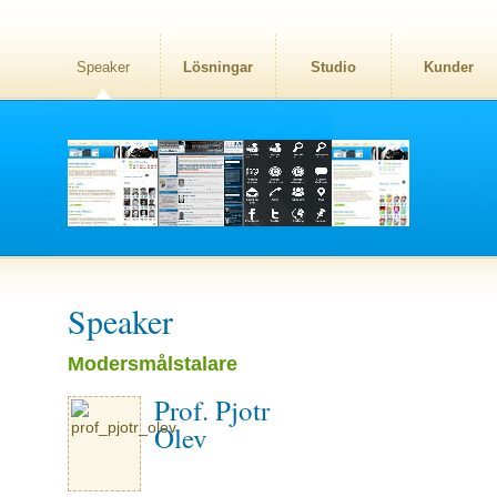
Speaker
Lösningar
Studio
Kunder
Speaker
Modersmålstalare
Prof. Pjotr
Olev