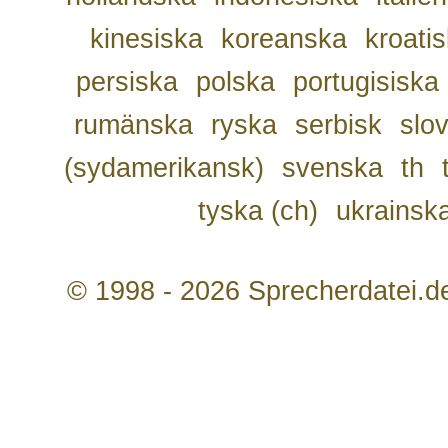
kinesiska
koreanska
kroati
persiska
polska
portugisiska
rumänska
ryska
serbisk
slo
(sydamerikansk)
svenska
th
tyska (ch)
ukrainsk
© 1998 - 2026 Sprecherdatei.d