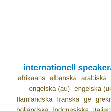
internationell speake
afrikaans
albanska
arabiska
engelska (au)
engelska (u
flamländska
franska
ge
grek
holländska
indonesiska
italie