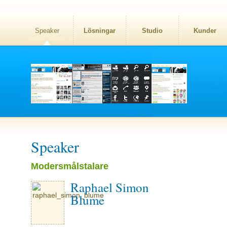
Speaker
Lösningar
Studio
Kunder
Speaker
Modersmålstalare
Raphael Simon
Blume