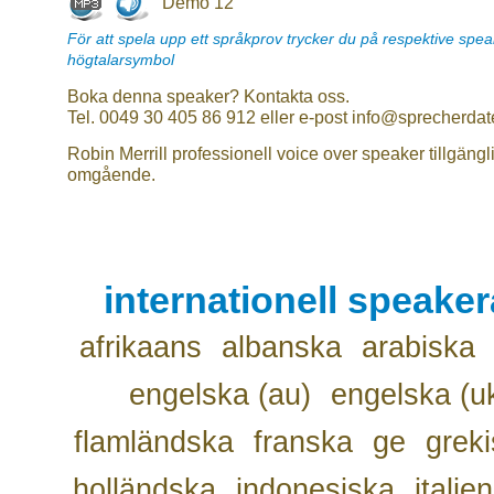
Demo 12
För att spela upp ett språkprov trycker du på respektive spe
högtalarsymbol
Boka denna speaker? Kontakta oss.
Tel. 0049 30 405 86 912 eller e-post info@sprecherdat
Robin Merrill professionell voice over speaker tillgängl
omgående.
internationell speake
afrikaans
albanska
arabiska
engelska (au)
engelska (u
flamländska
franska
ge
grek
holländska
indonesiska
italie