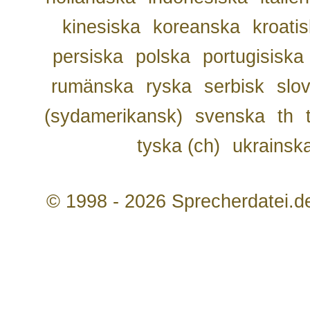
kinesiska
koreanska
kroati
persiska
polska
portugisiska
rumänska
ryska
serbisk
slo
(sydamerikansk)
svenska
th
tyska (ch)
ukrainsk
© 1998 - 2026 Sprecherdatei.d