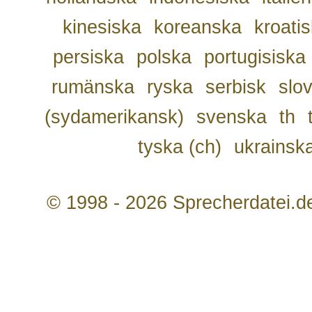
kinesiska
koreanska
kroati
persiska
polska
portugisiska
rumänska
ryska
serbisk
slo
(sydamerikansk)
svenska
th
tyska (ch)
ukrainsk
© 1998 - 2026 Sprecherdatei.d