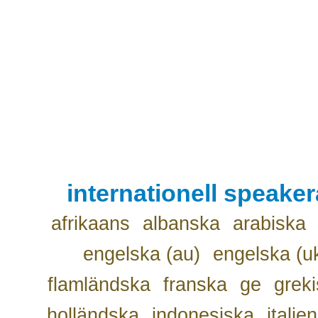
internationell speake
afrikaans
albanska
arabiska
engelska (au)
engelska (u
flamländska
franska
ge
grek
holländska
indonesiska
italie