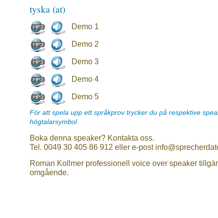
tyska (at)
Demo 1
Demo 2
Demo 3
Demo 4
Demo 5
För att spela upp ett språkprov trycker du på respektive spe
högtalarsymbol
Boka denna speaker? Kontakta oss.
Tel. 0049 30 405 86 912 eller e-post info@sprecherdat
Roman Kollmer professionell voice over speaker tillgä
omgående.