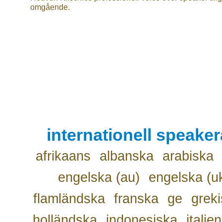
omgående.
internationell speake
afrikaans
albanska
arabiska
engelska (au)
engelska (u
flamländska
franska
ge
grek
holländska
indonesiska
italie