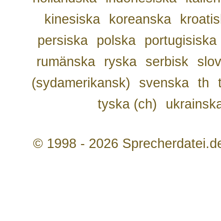
kinesiska
koreanska
kroati
persiska
polska
portugisiska
rumänska
ryska
serbisk
slo
(sydamerikansk)
svenska
th
tyska (ch)
ukrainsk
© 1998 - 2026 Sprecherdatei.d