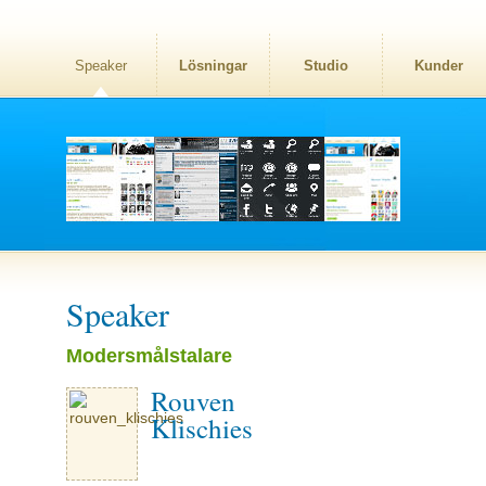
Speaker
Lösningar
Studio
Kunder
Speaker
Modersmålstalare
Rouven
Klischies