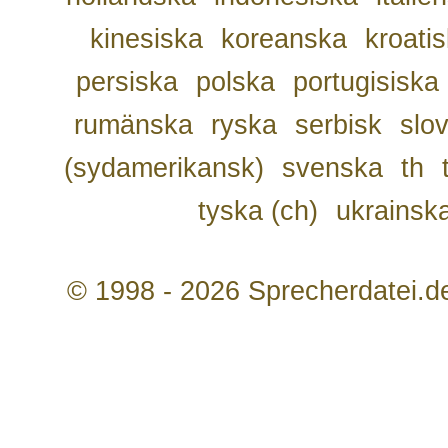
kinesiska
koreanska
kroati
persiska
polska
portugisiska
rumänska
ryska
serbisk
slo
(sydamerikansk)
svenska
th
tyska (ch)
ukrainsk
© 1998 - 2026 Sprecherdatei.d