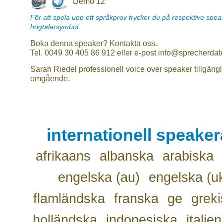
Demo 12
För att spela upp ett språkprov trycker du på respektive spe
högtalarsymbol
Boka denna speaker? Kontakta oss.
Tel. 0049 30 405 86 912 eller e-post info@sprecherdat
Sarah Riedel professionell voice over speaker tillgängl
omgående.
internationell speake
afrikaans
albanska
arabiska
engelska (au)
engelska (u
flamländska
franska
ge
grek
holländska
indonesiska
italie