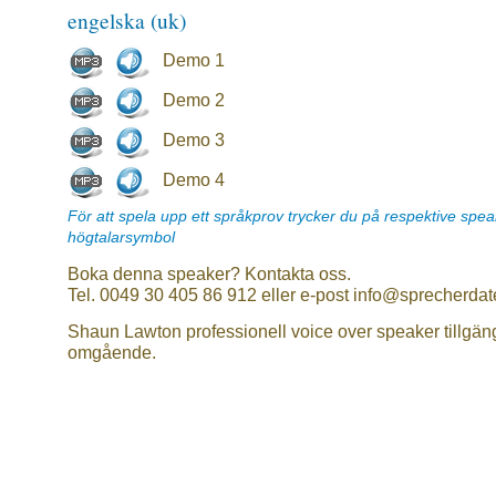
engelska (uk)
Demo 1
Demo 2
Demo 3
Demo 4
För att spela upp ett språkprov trycker du på respektive spe
högtalarsymbol
Boka denna speaker? Kontakta oss.
Tel. 0049 30 405 86 912 eller e-post info@sprecherdat
Shaun Lawton professionell voice over speaker tillgän
omgående.