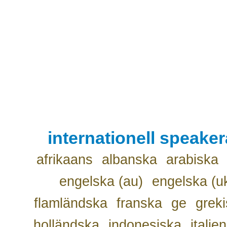
internationell speake
afrikaans
albanska
arabiska
engelska (au)
engelska (u
flamländska
franska
ge
grek
holländska
indonesiska
italie