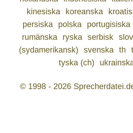
kinesiska
koreanska
kroati
persiska
polska
portugisiska
rumänska
ryska
serbisk
slo
(sydamerikansk)
svenska
th
tyska (ch)
ukrainsk
© 1998 - 2026 Sprecherdatei.d