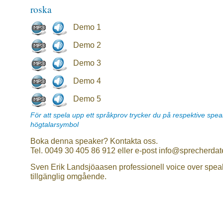
roska
Demo 1
Demo 2
Demo 3
Demo 4
Demo 5
För att spela upp ett språkprov trycker du på respektive spe
högtalarsymbol
Boka denna speaker? Kontakta oss.
Tel. 0049 30 405 86 912 eller e-post info@sprecherdat
Sven Erik Landsjöaasen professionell voice over spea
tillgänglig omgående.