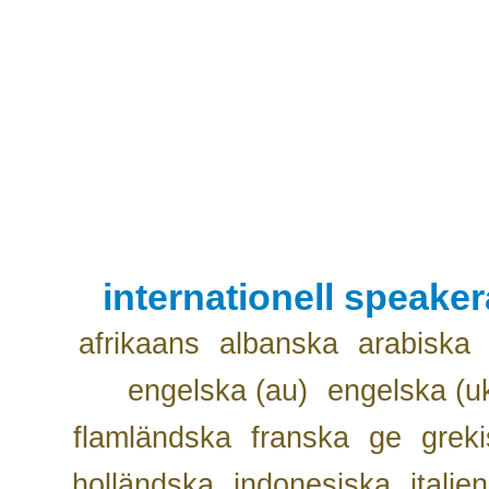
internationell speake
afrikaans
albanska
arabiska
engelska (au)
engelska (u
flamländska
franska
ge
grek
holländska
indonesiska
italie