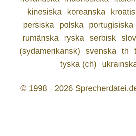
kinesiska
koreanska
kroati
persiska
polska
portugisiska
rumänska
ryska
serbisk
slo
(sydamerikansk)
svenska
th
tyska (ch)
ukrainsk
© 1998 - 2026 Sprecherdatei.d