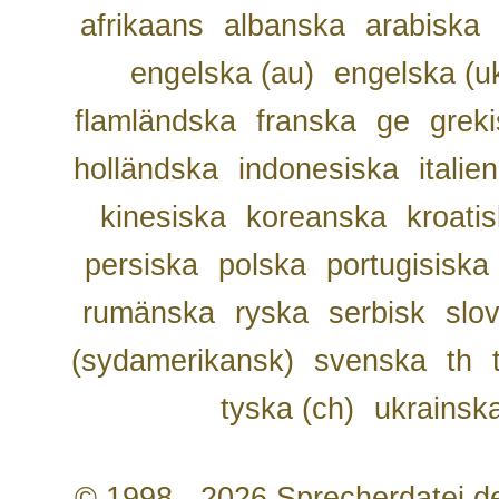
afrikaans
albanska
arabiska
engelska (au)
engelska (u
flamländska
franska
ge
grek
holländska
indonesiska
italie
kinesiska
koreanska
kroati
persiska
polska
portugisiska
rumänska
ryska
serbisk
slo
(sydamerikansk)
svenska
th
tyska (ch)
ukrainsk
© 1998 - 2026 Sprecherdatei.d