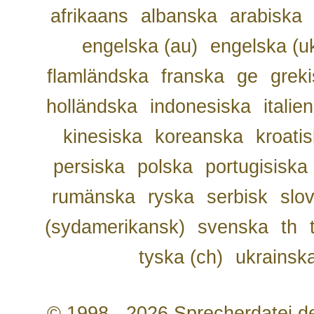
afrikaans
albanska
arabiska
engelska (au)
engelska (u
flamländska
franska
ge
grek
holländska
indonesiska
italie
kinesiska
koreanska
kroati
persiska
polska
portugisiska
rumänska
ryska
serbisk
slo
(sydamerikansk)
svenska
th
tyska (ch)
ukrainsk
© 1998 - 2026 Sprecherdatei.d