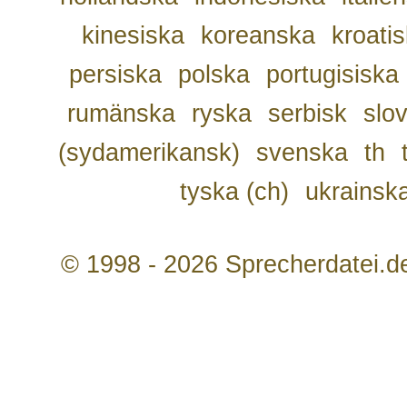
kinesiska
koreanska
kroati
persiska
polska
portugisiska
rumänska
ryska
serbisk
slo
(sydamerikansk)
svenska
th
tyska (ch)
ukrainsk
© 1998 - 2026 Sprecherdatei.d