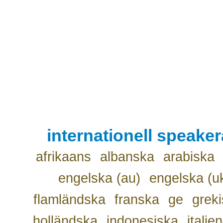
internationell speake
afrikaans
albanska
arabiska
engelska (au)
engelska (u
flamländska
franska
ge
grek
holländska
indonesiska
italie